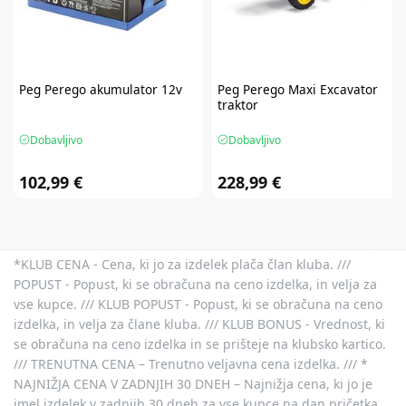
Peg Perego
akumulator 12v
Peg Perego
Maxi Excavator
traktor
Dobavljivo
Dobavljivo
102,99 €
228,99 €
*KLUB CENA - Cena, ki jo za izdelek plača član kluba. ///
POPUST - Popust, ki se obračuna na ceno izdelka, in velja za
vse kupce. /// KLUB POPUST - Popust, ki se obračuna na ceno
izdelka, in velja za člane kluba. /// KLUB BONUS - Vrednost, ki
se obračuna na ceno izdelka in se prišteje na klubsko kartico.
/// TRENUTNA CENA – Trenutno veljavna cena izdelka. /// *
NAJNIŽJA CENA V ZADNJIH 30 DNEH – Najnižja cena, ki jo je
imel izdelek v zadnjih 30 dneh za vse kupce na dan pričetka