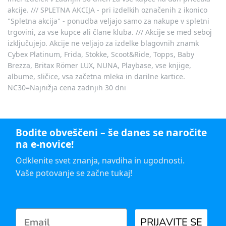
akcije. /// SPLETNA AKCIJA - pri izdelkih označenih z ikonico
"Spletna akcija" - ponudba veljajo samo za nakupe v spletni
trgovini, za vse kupce ali člane kluba. /// Akcije se med seboj
izključujejo. Akcije ne veljajo za izdelke blagovnih znamk
Cybex Platinum, Frida, Stokke, Scoot&Ride, Topps, Baby
Brezza, Britax Römer LUX, NUNA, Playbase, vse knjige,
albume, sličice, vsa začetna mleka in darilne kartice.
NC30=Najnižja cena zadnjih 30 dni
Bodite obveščeni – še danes se naročite
na e-novice!
Odklenite svet znanja, navdiha in ugodnosti.
Vaše potovanje se začne tukaj!
PRIJAVITE SE