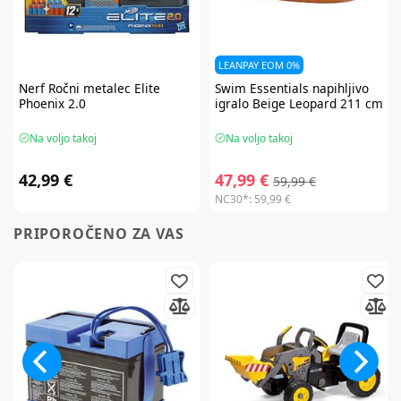
LEANPAY EOM 0%
Nerf
Ročni metalec Elite
Swim Essentials
napihljivo
Phoenix 2.0
igralo Beige Leopard 211 cm
Na voljo takoj
Na voljo takoj
42,99 €
47,99 €
59,99 €
NC30*:
59,99 €
PRIPOROČENO ZA VAS