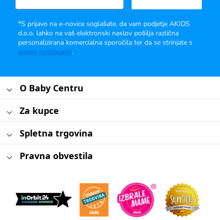
*S prijavo na e-novice soglašate, da vam podjetje AKIDS
d.o.o. lahko na vaš elektronski naslov pošilja različna
personalizirana komercialna sporočila ter da se strinjate s
pogoji poslovanja
.
O Baby Centru
Za kupce
Spletna trgovina
Pravna obvestila