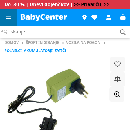
Do -30 % | Dnevi dojenčkov |
>> Privarčuj >>
Iskanje
...
DOMOV
ŠPORT IN GIBANJE
VOZILA NA POGON
POLNILCI, AKUMULATORJI, ZATIČI