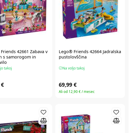
Friends
42661 Zabava v
Lego® Friends
42664 Jadralska
h s samorogom in
pustolovščina
vilo
jo takoj
Na voljo takoj
 €
69,99 €
Ali od 12,90 € / mesec