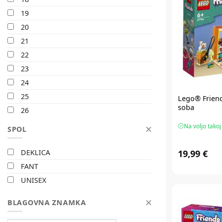
19
20
21
22
23
24
25
Lego® Frien
soba
26
27
Na voljo takoj
SPOL
28
29
19,99 €
DEKLICA
30
FANT
31
UNISEX
32
BLAGOVNA ZNAMKA
33
34