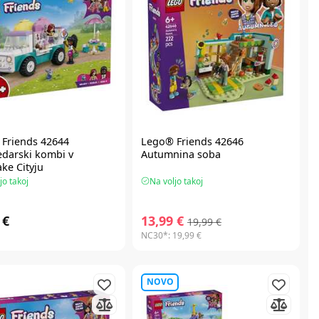
Friends
42644
Lego® Friends
42646
edarski kombi v
Autumnina soba
ake Cityju
jo takoj
Na voljo takoj
 €
13,99 €
19,99 €
NC30*:
19,99 €
NOVO