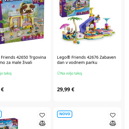
Friends
42650 Trgovina
Lego® Friends
42676 Zabaven
mo za male živali
dan v vodnem parku
jo takoj
Na voljo takoj
 €
29,99 €
NOVO