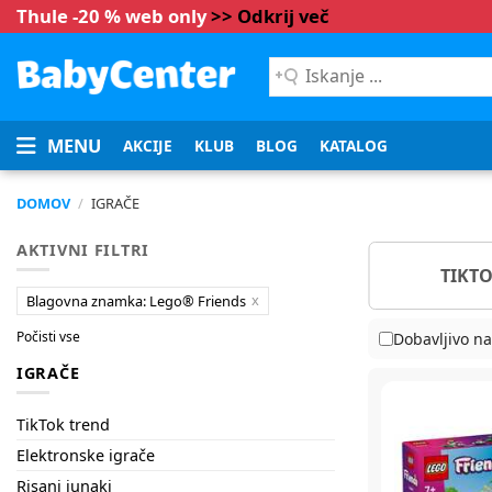
Thule -20 % web only
>> Odkrij več
Iskanje
...
MENU
AKCIJE
KLUB
BLOG
KATALOG
DOMOV
/
IGRAČE
AKTIVNI FILTRI
DISNEY
TIKT
Blagovna znamka: Lego® Friends
Počisti vse
Dobavljivo na
IGRAČE
TikTok trend
Elektronske igrače
Risani junaki