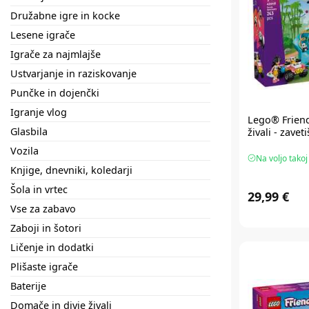
Družabne igre in kocke
Lesene igrače
Igrače za najmlajše
Ustvarjanje in raziskovanje
Punčke in dojenčki
Igranje vlog
Lego® Frien
Glasbila
živali - zave
Vozila
Na voljo takoj
Knjige, dnevniki, koledarji
Šola in vrtec
29,99 €
Vse za zabavo
Zaboji in šotori
Ličenje in dodatki
Plišaste igrače
Baterije
Domače in divje živali