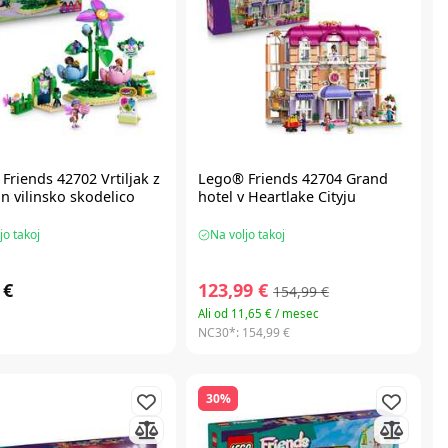
Friends
42702 Vrtiljak z
Lego® Friends
42704 Grand
in vilinsko skodelico
hotel v Heartlake Cityju
jo takoj
Na voljo takoj
 €
123,99 €
154,99 €
Ali od 11,65 € / mesec
NC30*:
154,99 €
30%