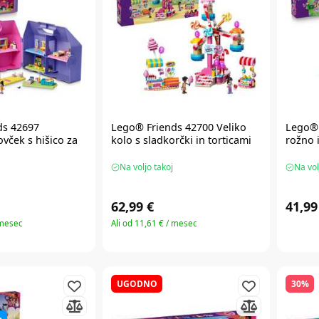
ds
42697
Lego® Friends
42700 Veliko
Lego® 
ovček s hišico za
kolo s sladkorčki in torticami
rožno 
Na voljo takoj
Na vol
62,99 €
41,99
 mesec
Ali od 11,61 € / mesec
UGODNO
30%