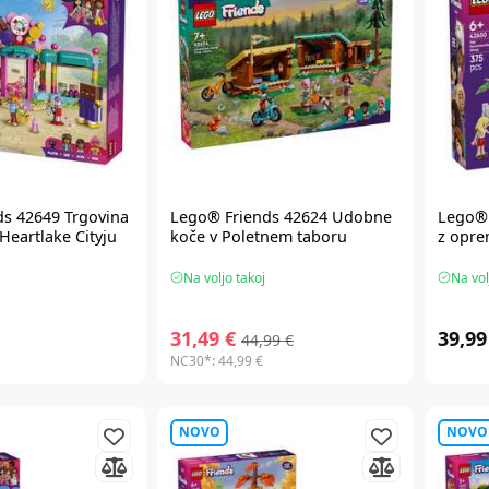
ds
42649 Trgovina
Lego® Friends
42624 Udobne
Lego® 
Heartlake Cityju
koče v Poletnem taboru
z opre
Na voljo takoj
Na vol
31,49 €
39,99
44,99 €
NC30*:
44,99 €
NOVO
NOVO