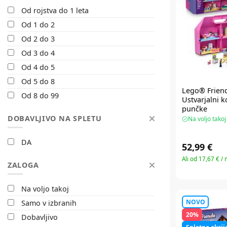
Zlata
Od rojstva do 1 leta
Barbapapa
Črna
Od 1 do 2
Barbie
Od 2 do 3
Batman
Od 3 do 4
Ben 10
Od 4 do 5
Best Luck
Od 5 do 8
Betr
Lego® Frien
Od 8 do 99
Beyblade
Ustvarjalni k
punčke
Bibado
DOBAVLJIVO NA SPLETU
Na voljo takoj
Bibs
Biggies
DA
52,99 €
Bitzee
Ali od 17,67 € /
ZALOGA
Bloomables
Bloopies
Na voljo takoj
Blue Link
NOVO
Samo v izbranih
Blue Orange
20%
Dobavljivo
Bluey