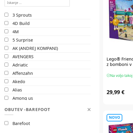
35
3 Sprouts
36
4D Build
37
4M
6-12m
5 Surprise
UNI
AK (ANDREJ KOMPANI)
AVENGERS
Lego® Frien
z bomboni v 
Adriatic
Affenzahn
Na voljo takoj
Akedo
Alias
29,99 €
Among us
Animagic
OBUTEV -BAREFOOT
Animalost
NOVO
Aphamau
Barefoot
Aqua Gelz