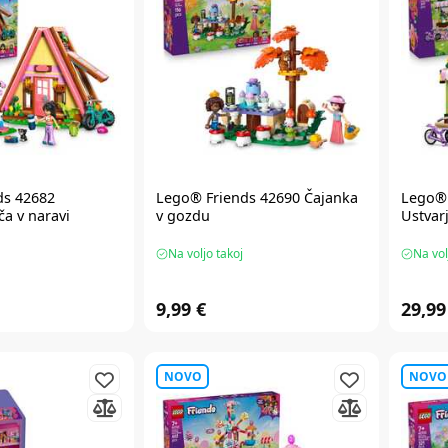
ds
42682
Lego® Friends
42690 Čajanka
Lego® 
a v naravi
v gozdu
Ustvarj
Na voljo takoj
Na vol
9,99 €
29,99
NOVO
NOVO