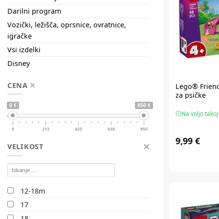
Darilni program
Vozički, ležišča, oprsnice, ovratnice,
igračke
Vsi izdelki
Disney
CENA
Lego® Frien
za psičke
0 €
850 €
Na voljo takoj
0
213
425
638
850
9,99 €
VELIKOST
12-18m
17
18