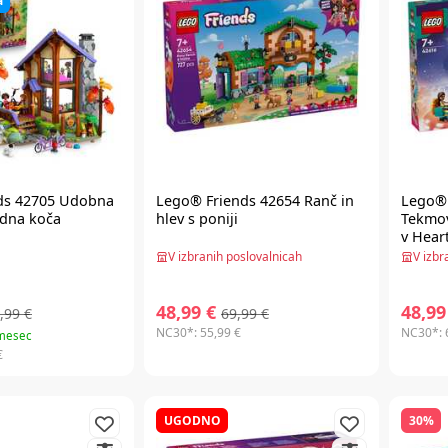
a
ds
42705 Udobna
Lego® Friends
42654 Ranč in
Lego® 
zdna koča
hlev s poniji
Tekmov
v Heart
V izbranih poslovalnicah
V izbr
48,99 €
48,99
,99 €
69,99 €
NC30*:
55,99 €
NC30*:
 mesec
€
UGODNO
30%