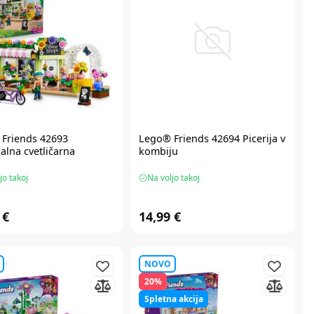
Friends
42693
Lego® Friends
42694 Picerija v
alna cvetličarna
kombiju
jo takoj
Na voljo takoj
 €
14,99 €
NOVO
20%
Spletna akcija