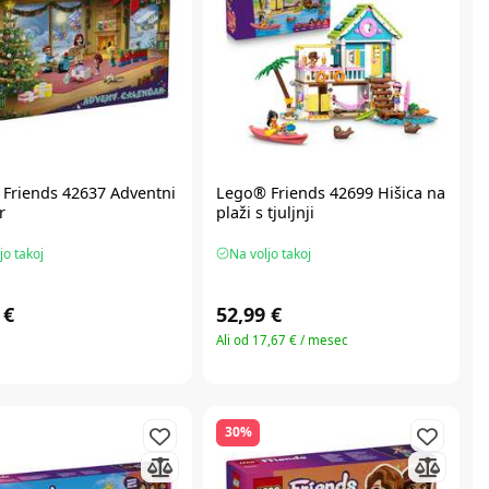
Friends
42637 Adventni
Lego® Friends
42699 Hišica na
r
plaži s tjuljnji
jo takoj
Na voljo takoj
 €
52,99 €
Ali od 17,67 € / mesec
30%