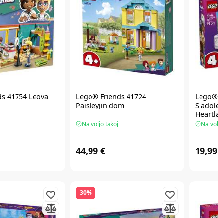
ds
41754 Leova
Lego® Friends
41724
Lego® 
Paisleyjin dom
Sladol
Heartl
Na voljo takoj
Na vol
44,99 €
19,99
30%