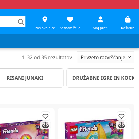
Poslovalnice
Seznam želja
Moj profil
Košarica
1
–
32
od
35
rezultatov
RISANI JUNAKI
DRUŽABNE IGRE IN KOCKE