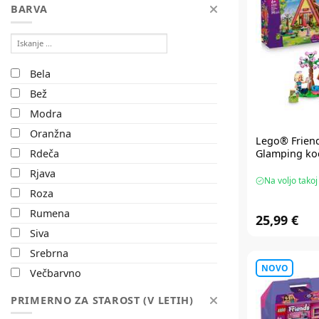
BARVA
Aqua Quest
Aquabeads
Artesavi
Bela
Asmodee
Bež
Avenir
Modra
BB Junior
Oranžna
BC Baby
Lego® Frien
Rdeča
Glamping koč
BC Kids
Rjava
BOW
Na voljo takoj
Roza
BS
Rumena
Baby Art
25,99 €
Siva
Baby Clementoni
Srebrna
Baby Hug
NOVO
Večbarvno
Bakugan
Vijolična
Bambo Nature
PRIMERNO ZA STAROST (V LETIH)
Zelena
BanboToys