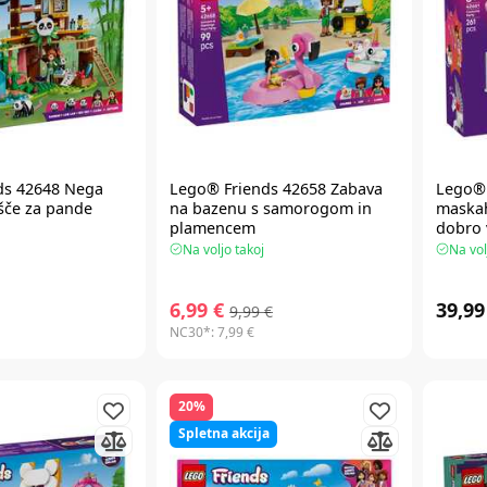
ds
42648 Nega
Lego® Friends
42658 Zabava
Lego® 
tišče za pande
na bazenu s samorogom in
maska
plamencem
dobro 
Na voljo takoj
Na vol
6,99 €
39,99
9,99 €
NC30*:
7,99 €
20%
Spletna akcija