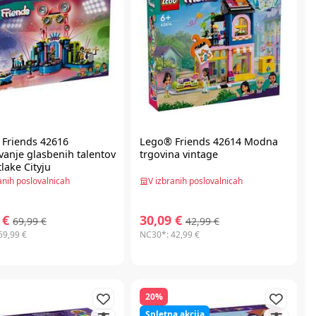
Friends
42616
Lego® Friends
42614 Modna
anje glasbenih talentov
trgovina vintage
lake Cityju
anih poslovalnicah
V izbranih poslovalnicah
 €
30,09 €
69,99 €
42,99 €
69,99 €
NC30*:
42,99 €
20%
Spletna akcija