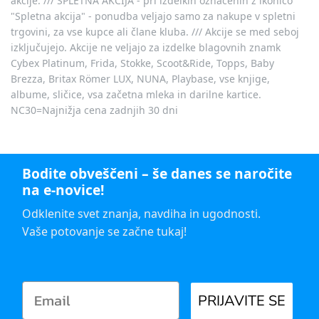
akcije. /// SPLETNA AKCIJA - pri izdelkih označenih z ikonico
"Spletna akcija" - ponudba veljajo samo za nakupe v spletni
trgovini, za vse kupce ali člane kluba. /// Akcije se med seboj
izključujejo. Akcije ne veljajo za izdelke blagovnih znamk
Cybex Platinum, Frida, Stokke, Scoot&Ride, Topps, Baby
Brezza, Britax Römer LUX, NUNA, Playbase, vse knjige,
albume, sličice, vsa začetna mleka in darilne kartice.
NC30=Najnižja cena zadnjih 30 dni
Bodite obveščeni – še danes se naročite
na e-novice!
Odklenite svet znanja, navdiha in ugodnosti.
Vaše potovanje se začne tukaj!
PRIJAVITE SE