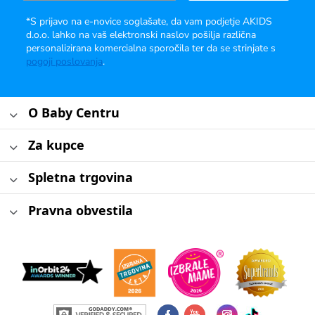
*S prijavo na e-novice soglašate, da vam podjetje AKIDS
d.o.o. lahko na vaš elektronski naslov pošilja različna
personalizirana komercialna sporočila ter da se strinjate s
pogoji poslovanja
.
O Baby Centru
Za kupce
Spletna trgovina
Pravna obvestila