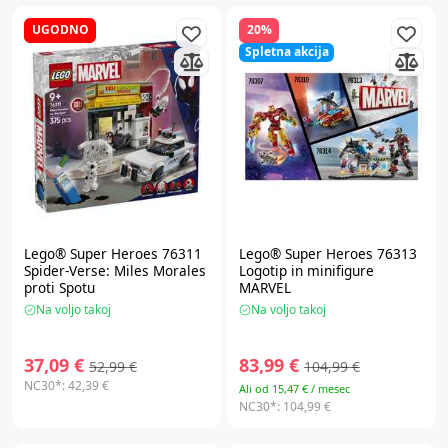
UGODNO
20%
Spletna akcija
Lego® Super Heroes
76311
Lego® Super Heroes
76313
Spider-Verse: Miles Morales
Logotip in minifigure
proti Spotu
MARVEL
Na voljo takoj
Na voljo takoj
37,09 €
83,99 €
52,99 €
104,99 €
NC30*:
42,39 €
Ali od 15,47 € / mesec
NC30*:
104,99 €