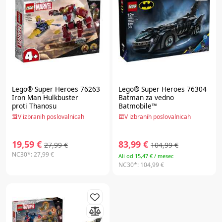
Lego® Super Heroes
76263
Lego® Super Heroes
76304
Iron Man Hulkbuster
Batman za vedno
proti Thanosu
Batmobile™
V izbranih poslovalnicah
V izbranih poslovalnicah
19,59 €
83,99 €
27,99 €
104,99 €
NC30*:
27,99 €
Ali od 15,47 € / mesec
NC30*:
104,99 €