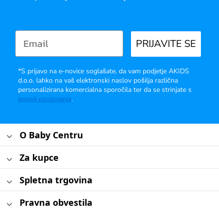
PRIJAVITE SE
*S prijavo na e-novice soglašate, da vam podjetje AKIDS
d.o.o. lahko na vaš elektronski naslov pošilja različna
personalizirana komercialna sporočila ter da se strinjate s
pogoji poslovanja
.
O Baby Centru
Za kupce
Spletna trgovina
Pravna obvestila