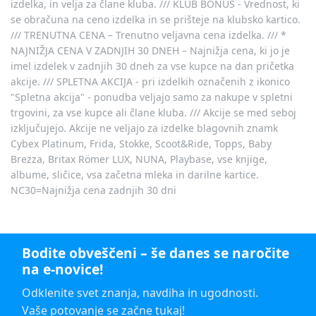
izdelka, in velja za člane kluba. /// KLUB BONUS - Vrednost, ki
se obračuna na ceno izdelka in se prišteje na klubsko kartico.
/// TRENUTNA CENA – Trenutno veljavna cena izdelka. /// *
NAJNIŽJA CENA V ZADNJIH 30 DNEH – Najnižja cena, ki jo je
imel izdelek v zadnjih 30 dneh za vse kupce na dan pričetka
akcije. /// SPLETNA AKCIJA - pri izdelkih označenih z ikonico
"Spletna akcija" - ponudba veljajo samo za nakupe v spletni
trgovini, za vse kupce ali člane kluba. /// Akcije se med seboj
izključujejo. Akcije ne veljajo za izdelke blagovnih znamk
Cybex Platinum, Frida, Stokke, Scoot&Ride, Topps, Baby
Brezza, Britax Römer LUX, NUNA, Playbase, vse knjige,
albume, sličice, vsa začetna mleka in darilne kartice.
NC30=Najnižja cena zadnjih 30 dni
Bodite obveščeni – še danes se naročite
na e-novice!
Odklenite svet znanja, navdiha in ugodnosti.
Vaše potovanje se začne tukaj!