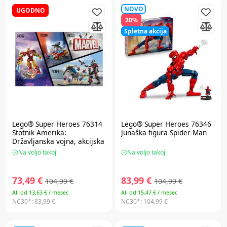
NOVO
UGODNO
20%
Spletna akcija
Lego® Super Heroes
76314
Lego® Super Heroes
76346
Stotnik Amerika:
Junaška figura Spider-Man
Državljanska vojna, akcijska
bitka
Na voljo takoj
Na voljo takoj
73,49 €
83,99 €
104,99 €
104,99 €
Ali od 13,63 € / mesec
Ali od 15,47 € / mesec
NC30*:
83,99 €
NC30*:
104,99 €