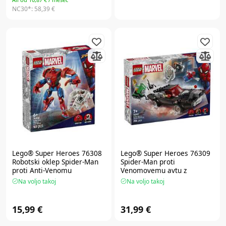
NC30*:
58,39 €
Lego® Super Heroes
76308
Lego® Super Heroes
76309
Robotski oklep Spider-Man
Spider-Man proti
proti Anti-Venomu
Venomovemu avtu z
močnim motorjem
Na voljo takoj
Na voljo takoj
15,99 €
31,99 €