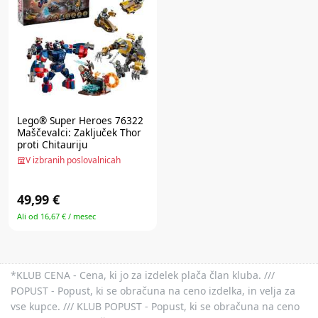
Lego® Super Heroes
76322
Maščevalci: Zaključek Thor
proti Chitauriju
V izbranih poslovalnicah
49,99 €
Ali od 16,67 € / mesec
*KLUB CENA - Cena, ki jo za izdelek plača član kluba. ///
POPUST - Popust, ki se obračuna na ceno izdelka, in velja za
vse kupce. /// KLUB POPUST - Popust, ki se obračuna na ceno