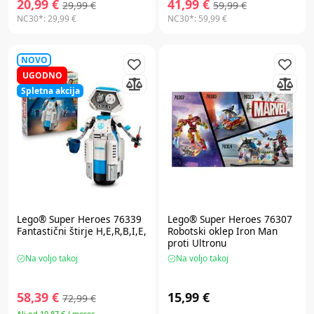
20,99 €
41,99 €
29,99 €
59,99 €
NC30*:
29,99 €
NC30*:
59,99 €
NOVO
UGODNO
Spletna akcija
Lego® Super Heroes
76339
Lego® Super Heroes
76307
Fantastični štirje H,E,R,B,I,E,
Robotski oklep Iron Man
proti Ultronu
Na voljo takoj
Na voljo takoj
58,39 €
15,99 €
72,99 €
Ali od 10,87 € / mesec