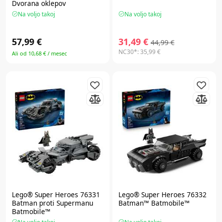
Dvorana oklepov
Na voljo takoj
Na voljo takoj
57,99 €
31,49 €
44,99 €
NC30*:
35,99 €
Ali od 10,68 € / mesec
Lego® Super Heroes
76331
Lego® Super Heroes
76332
Batman proti Supermanu
Batman™ Batmobile™
Batmobile™