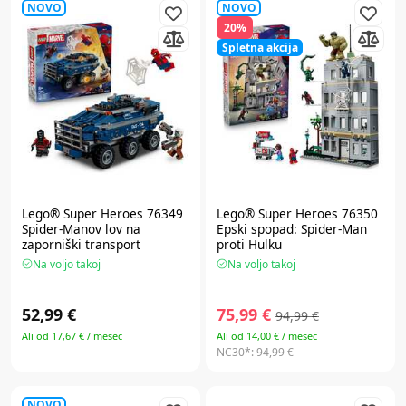
NOVO
NOVO
20%
Spletna akcija
Lego® Super Heroes
76349
Lego® Super Heroes
76350
Spider-Manov lov na
Epski spopad: Spider-Man
zaporniški transport
proti Hulku
Na voljo takoj
Na voljo takoj
52,99 €
75,99 €
94,99 €
Ali od 17,67 € / mesec
Ali od 14,00 € / mesec
NC30*:
94,99 €
NOVO