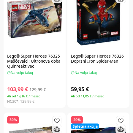
Lego® Super Heroes
76325
Lego® Super Heroes
76326
Maščevalci: Ultronova doba
Doprsni Iron Spider-Man
Quinreaktivec
Na voljo takoj
Na voljo takoj
103,99 €
59,95 €
129,99 €
Ali od 19,16 € / mesec
Ali od 11,05 € / mesec
NC30*:
129,99 €
30%
20%
Spletna akcija