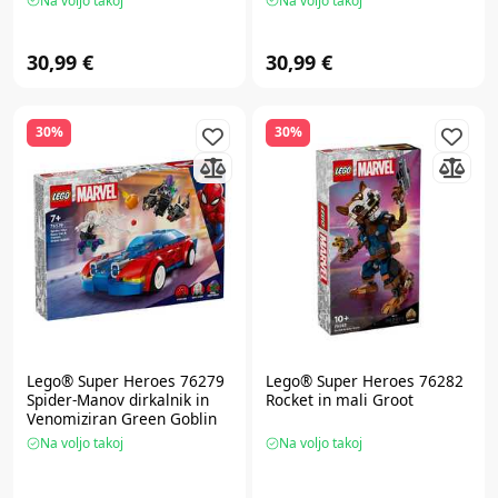
Na voljo takoj
Na voljo takoj
30,99 €
30,99 €
30%
30%
Lego® Super Heroes
76279
Lego® Super Heroes
76282
Spider-Manov dirkalnik in
Rocket in mali Groot
Venomiziran Green Goblin
Na voljo takoj
Na voljo takoj