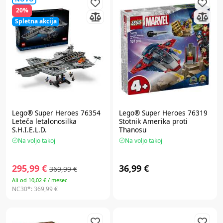
20%
Spletna akcija
Lego® Super Heroes
76354
Lego® Super Heroes
76319
Leteča letalonosilka
Stotnik Amerika proti
S.H.I.E.L.D.
Thanosu
Na voljo takoj
Na voljo takoj
295,99 €
36,99 €
369,99 €
Ali od 10,02 € / mesec
NC30*:
369,99 €