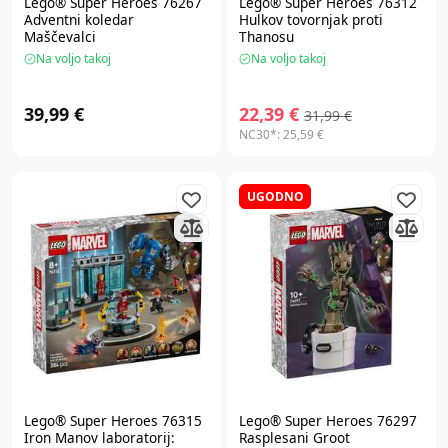
Lego® Super Heroes
76267
Lego® Super Heroes
76312
Adventni koledar
Hulkov tovornjak proti
Maščevalci
Thanosu
Na voljo takoj
Na voljo takoj
39,99 €
22,39 €
31,99 €
NC30*:
25,59 €
UGODNO
Lego® Super Heroes
76315
Lego® Super Heroes
76297
Iron Manov laboratorij:
Rasplesani Groot